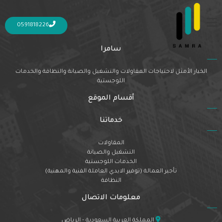
Nothing Found
It seems we can’t find what you’re looking for. Perhaps searching can help.
0591818226
سامرا
الخيار الأمثل لاحتياجات المقاولات والتشغيل والصيانة والنظافة والخدمات
اللوجستية
أقسام الموقع
خدماتنا
المقاولات
التشغيل والصيانة
الخدمات اللوجستية
تأجير العمالة (توفير الايدي العاملة الفنية والمهنية)
النظافة
معلومات الاتصال
المملكة العربية السعودية - الرياض