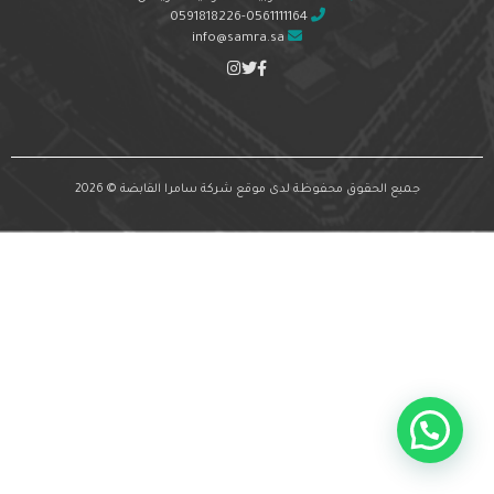
0591818226-0561111164
info@samra.sa
جميع الحقوق محفوظة لدى موقع شركة سامرا القابضة © 2026