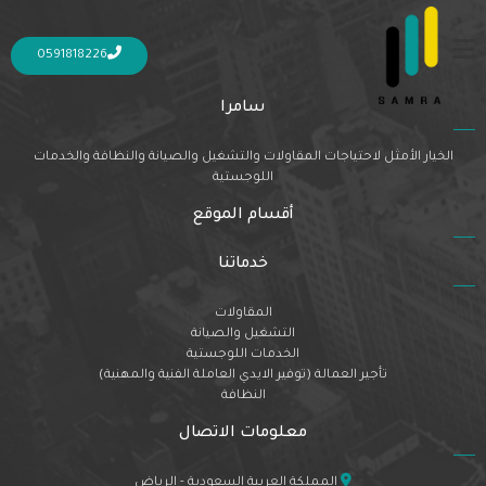
Nothing Found
It seems we can’t find what you’re looking for. Perhaps searching can help.
0591818226
سامرا
الخيار الأمثل لاحتياجات المقاولات والتشغيل والصيانة والنظافة والخدمات
اللوجستية
أقسام الموقع
خدماتنا
المقاولات
التشغيل والصيانة
الخدمات اللوجستية
تأجير العمالة (توفير الايدي العاملة الفنية والمهنية)
النظافة
معلومات الاتصال
المملكة العربية السعودية - الرياض