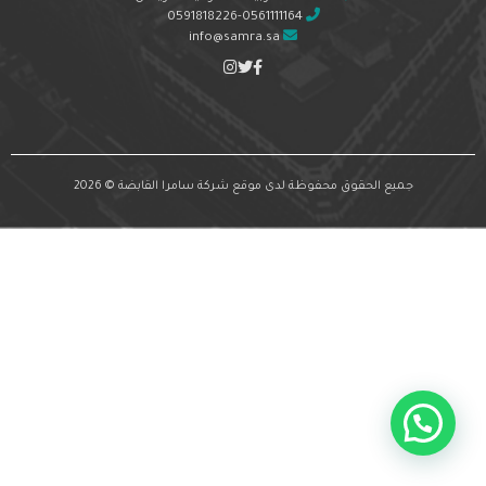
0591818226-0561111164
info@samra.sa
جميع الحقوق محفوظة لدى موقع شركة سامرا القابضة © 2026