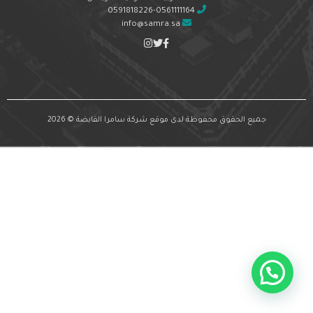
0591818226-0561111164
info@samra.sa
جميع الحقوق محفوظة لدى موقع شركة سامرا القابضة © 2026