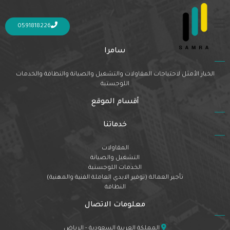
Nothing Found
It seems we can’t find what you’re looking for. Perhaps searching can help.
0591818226
سامرا
الخيار الأمثل لاحتياجات المقاولات والتشغيل والصيانة والنظافة والخدمات
اللوجستية
أقسام الموقع
خدماتنا
المقاولات
التشغيل والصيانة
الخدمات اللوجستية
تأجير العمالة (توفير الايدي العاملة الفنية والمهنية)
النظافة
معلومات الاتصال
المملكة العربية السعودية - الرياض