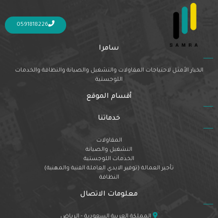
Nothing Found
It seems we can’t find what you’re looking for. Perhaps searching can help.
0591818226
سامرا
الخيار الأمثل لاحتياجات المقاولات والتشغيل والصيانة والنظافة والخدمات
اللوجستية
أقسام الموقع
خدماتنا
المقاولات
التشغيل والصيانة
الخدمات اللوجستية
تأجير العمالة (توفير الايدي العاملة الفنية والمهنية)
النظافة
معلومات الاتصال
المملكة العربية السعودية - الرياض