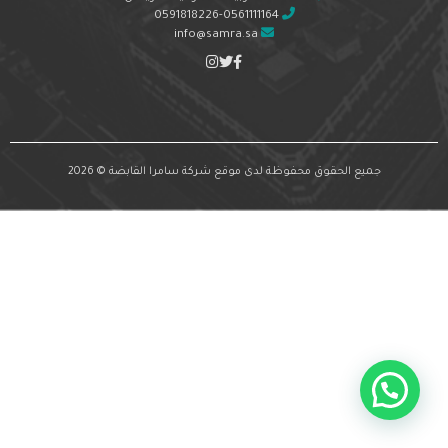
0591818226-0561111164
info@samra.sa
جميع الحقوق محفوظة لدى موقع شركة سامرا القابضة © 2026