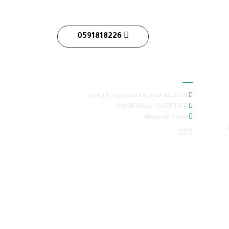
0591818226
معلومات الاتصال
المملكة العربية السعودية - الرياض
0591818226-0561111164
info@samra.sa