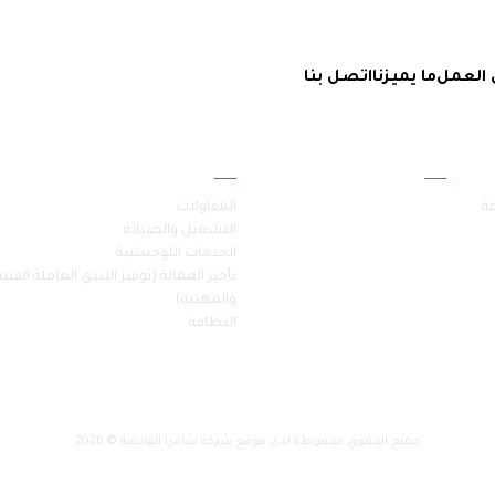
 العمل
ما يميزنا
اتصل بنا
أقسام الموقع
خدماتنا
فة
المقاولات
التشغيل والصيانة
الخدمات اللوجستية
تأجير العمالة (توفير الايدي العاملة الفنية
والمهنية)
النظافة
جميع الحقوق محفوظة لدى موقع شركة سامرا القابضة © 2026