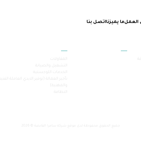
 العمل
ما يميزنا
اتصل بنا
أقسام الموقع
خدماتنا
فة
المقاولات
التشغيل والصيانة
الخدمات اللوجستية
تأجير العمالة (توفير الايدي العاملة الفنية
والمهنية)
النظافة
جميع الحقوق محفوظة لدى موقع شركة سامرا القابضة © 2026