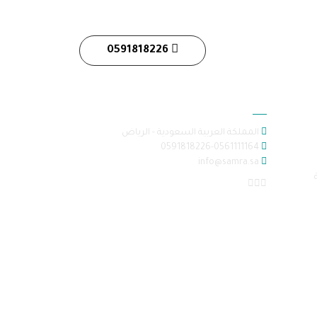
0591818226
معلومات الاتصال
المملكة العربية السعودية - الرياض
0591818226-0561111164
info@samra.sa