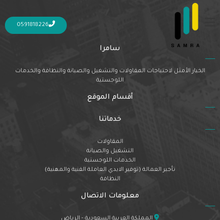
Nothing Found
It seems we can’t find what you’re looking for. Perhaps searching can help.
0591818226
سامرا
الخيار الأمثل لاحتياجات المقاولات والتشغيل والصيانة والنظافة والخدمات
اللوجستية
أقسام الموقع
خدماتنا
المقاولات
التشغيل والصيانة
الخدمات اللوجستية
تأجير العمالة (توفير الايدي العاملة الفنية والمهنية)
النظافة
معلومات الاتصال
المملكة العربية السعودية - الرياض