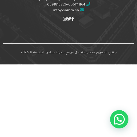
0591818226-0561111164
info@samra.sa
جميع الحقوق محفوظة لدى موقع شركة سامرا القابضة © 2026