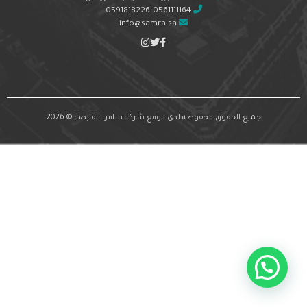
0591818226-0561111164
info@samra.sa
جميع الحقوق محفوظة لدى موقع شركة سامرا القابضة © 2026