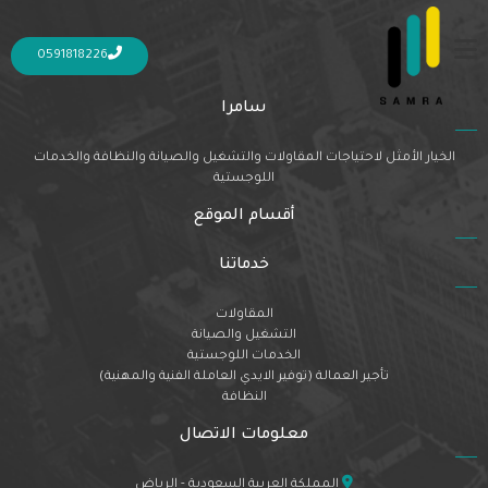
Nothing Found
It seems we can’t find what you’re looking for. Perhaps searching can help.
0591818226
سامرا
الخيار الأمثل لاحتياجات المقاولات والتشغيل والصيانة والنظافة والخدمات
اللوجستية
أقسام الموقع
خدماتنا
المقاولات
التشغيل والصيانة
الخدمات اللوجستية
تأجير العمالة (توفير الايدي العاملة الفنية والمهنية)
النظافة
معلومات الاتصال
المملكة العربية السعودية - الرياض