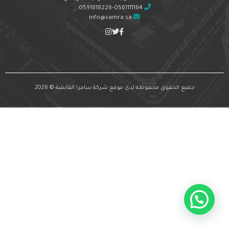
0591818226-0561111164
info@samra.sa
جميع الحقوق محفوظة لدى موقع شركة سامرا القابضة © 2026