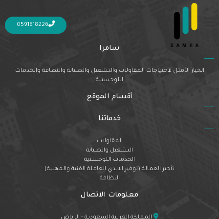
Nothing Found
It seems we can’t find what you’re looking for. Perhaps searching can help.
0591818226
سامرا
الخيار الأمثل لاحتياجات المقاولات والتشغيل والصيانة والنظافة والخدمات
اللوجستية
أقسام الموقع
خدماتنا
المقاولات
التشغيل والصيانة
الخدمات اللوجستية
تأجير العمالة (توفير الايدي العاملة الفنية والمهنية)
النظافة
معلومات الاتصال
المملكة العربية السعودية - الرياض