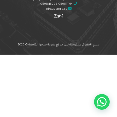
0591818226-0561111164
info@samra.sa
جميع الحقوق محفوظة لدى موقع شركة سامرا القابضة © 2026