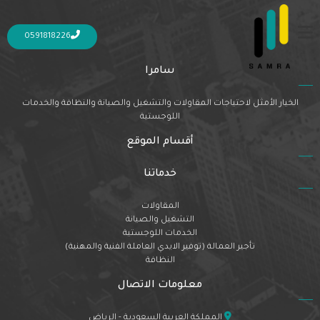
Nothing Found
It seems we can’t find what you’re looking for. Perhaps searching can help.
0591818226
سامرا
الخيار الأمثل لاحتياجات المقاولات والتشغيل والصيانة والنظافة والخدمات
اللوجستية
أقسام الموقع
خدماتنا
المقاولات
التشغيل والصيانة
الخدمات اللوجستية
تأجير العمالة (توفير الايدي العاملة الفنية والمهنية)
النظافة
معلومات الاتصال
المملكة العربية السعودية - الرياض