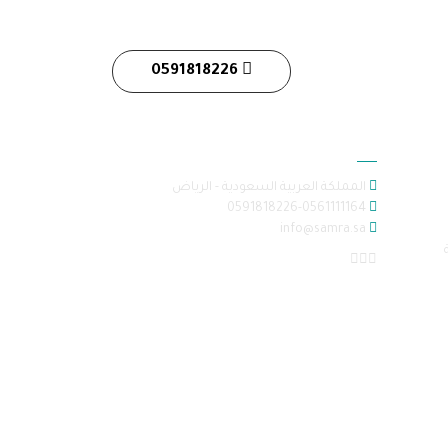
0591818226
معلومات الاتصال
المملكة العربية السعودية - الرياض
0591818226-0561111164
info@samra.sa