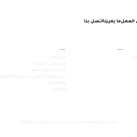
 العمل
ما يميزنا
اتصل بنا
أقسام الموقع
خدماتنا
فة
المقاولات
التشغيل والصيانة
الخدمات اللوجستية
تأجير العمالة (توفير الايدي العاملة الفنية
والمهنية)
النظافة
جميع الحقوق محفوظة لدى موقع شركة سامرا القابضة © 2026