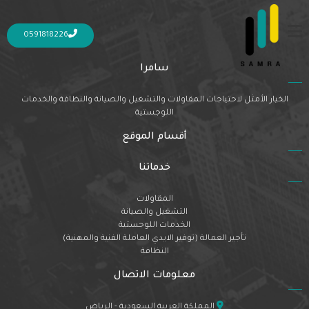
Nothing Found
It seems we can’t find what you’re looking for. Perhaps searching can help.
0591818226
سامرا
الخيار الأمثل لاحتياجات المقاولات والتشغيل والصيانة والنظافة والخدمات
اللوجستية
أقسام الموقع
خدماتنا
المقاولات
التشغيل والصيانة
الخدمات اللوجستية
تأجير العمالة (توفير الايدي العاملة الفنية والمهنية)
النظافة
معلومات الاتصال
المملكة العربية السعودية - الرياض