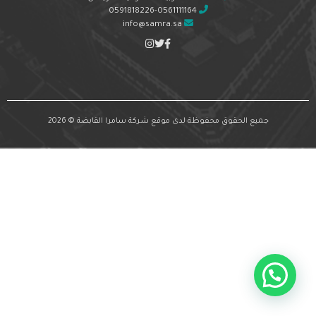
0591818226-0561111164
info@samra.sa
جميع الحقوق محفوظة لدى موقع شركة سامرا القابضة © 2026