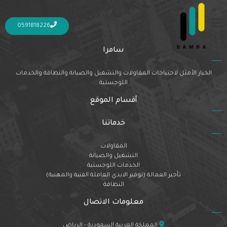
Nothing Found
It seems we can’t find what you’re looking for. Perhaps searching can help.
0591818226
سامرا
الخيار الأمثل لاحتياجات المقاولات والتشغيل والصيانة والنظافة والخدمات
اللوجستية
أقسام الموقع
خدماتنا
المقاولات
التشغيل والصيانة
الخدمات اللوجستية
تأجير العمالة (توفير الايدي العاملة الفنية والمهنية)
النظافة
معلومات الاتصال
المملكة العربية السعودية - الرياض