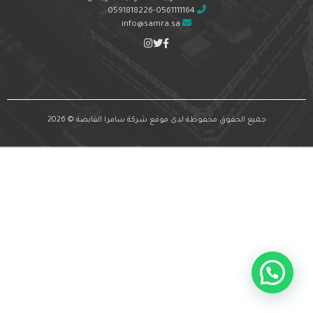
0591818226-0561111164
info@samra.sa
جميع الحقوق محفوظة لدى موقع شركة سامرا القابضة © 2026