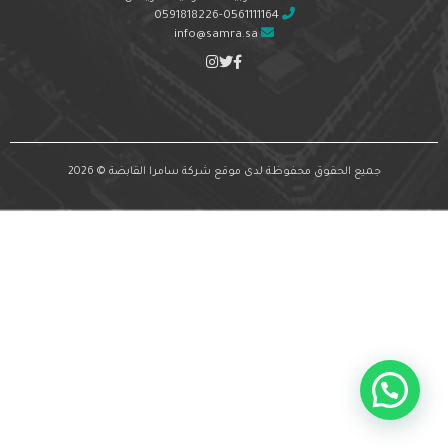
0591818226-0561111164
info@samra.sa
جميع الحقوق محفوظة لدى موقع شركة سامرا القابضة © 2026