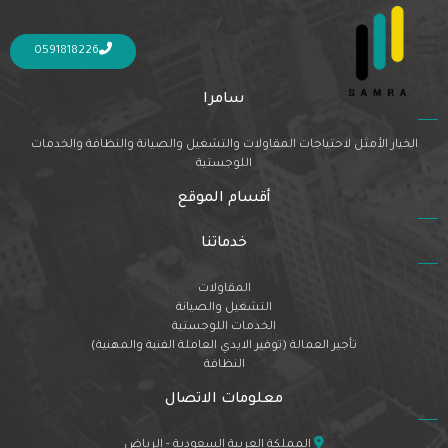
Nothing Found
It seems we can’t find what you’re looking for. Perhaps searching can help.
0591818226
سامرا
الخيار الأمثل لاحتياجات المقاولات والتشغيل والصيانة والنظافة والخدمات
اللوجستية
أقسام الموقع
خدماتنا
المقاولات
التشغيل والصيانة
الخدمات اللوجستية
تأجير العمالة (توفير الايدي العاملة الفنية والمهنية)
النظافة
معلومات الاتصال
المملكة العربية السعودية - الرياض