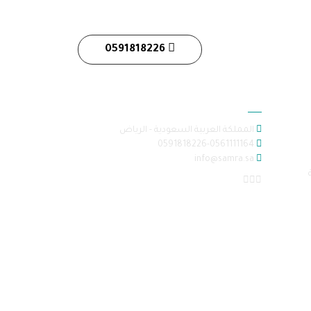
0591818226
معلومات الاتصال
المملكة العربية السعودية - الرياض
0591818226-0561111164
info@samra.sa