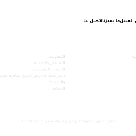
 العمل
ما يميزنا
اتصل بنا
أقسام الموقع
خدماتنا
فة
المقاولات
التشغيل والصيانة
الخدمات اللوجستية
تأجير العمالة (توفير الايدي العاملة الفنية
والمهنية)
النظافة
جميع الحقوق محفوظة لدى موقع شركة سامرا القابضة © 2026