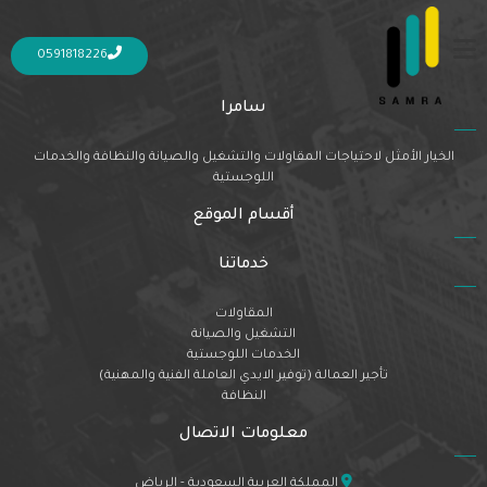
Nothing Found
It seems we can’t find what you’re looking for. Perhaps searching can help.
0591818226
سامرا
الخيار الأمثل لاحتياجات المقاولات والتشغيل والصيانة والنظافة والخدمات
اللوجستية
أقسام الموقع
خدماتنا
المقاولات
التشغيل والصيانة
الخدمات اللوجستية
تأجير العمالة (توفير الايدي العاملة الفنية والمهنية)
النظافة
معلومات الاتصال
المملكة العربية السعودية - الرياض