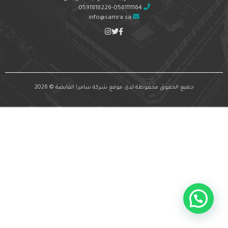
0591818226-0561111164
info@samra.sa
جميع الحقوق محفوظة لدى موقع شركة سامرا القابضة © 2026