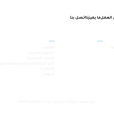
 العمل
ما يميزنا
اتصل بنا
أقسام الموقع
خدماتنا
فة
المقاولات
التشغيل والصيانة
الخدمات اللوجستية
تأجير العمالة (توفير الايدي العاملة الفنية
والمهنية)
النظافة
جميع الحقوق محفوظة لدى موقع شركة سامرا القابضة © 2026