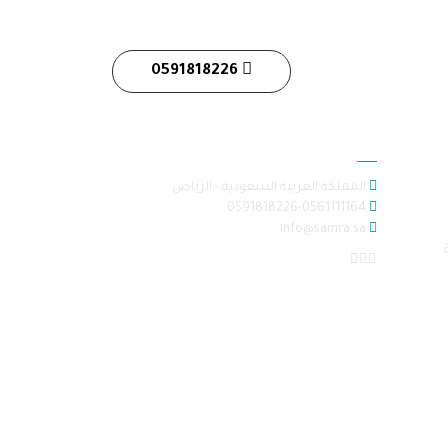
0591818226
معلومات الاتصال
المملكة العربية السعودية - الرياض
0591818226-0561111164
info@samra.sa