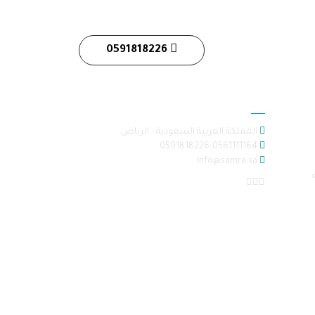
0591818226
معلومات الاتصال
المملكة العربية السعودية - الرياض
0591818226-0561111164
info@samra.sa