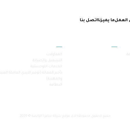
 العمل
ما يميزنا
اتصل بنا
أقسام الموقع
خدماتنا
فة
المقاولات
التشغيل والصيانة
الخدمات اللوجستية
تأجير العمالة (توفير الايدي العاملة الفنية
والمهنية)
النظافة
جميع الحقوق محفوظة لدى موقع شركة سامرا القابضة © 2026