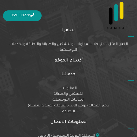
Nothing Found
It seems we can’t find what you’re looking for. Perhaps searching can help.
0591818226
سامرا
الخيار الأمثل لاحتياجات المقاولات والتشغيل والصيانة والنظافة والخدمات
اللوجستية
أقسام الموقع
خدماتنا
المقاولات
التشغيل والصيانة
الخدمات اللوجستية
تأجير العمالة (توفير الايدي العاملة الفنية والمهنية)
النظافة
معلومات الاتصال
المملكة العربية السعودية - الرياض