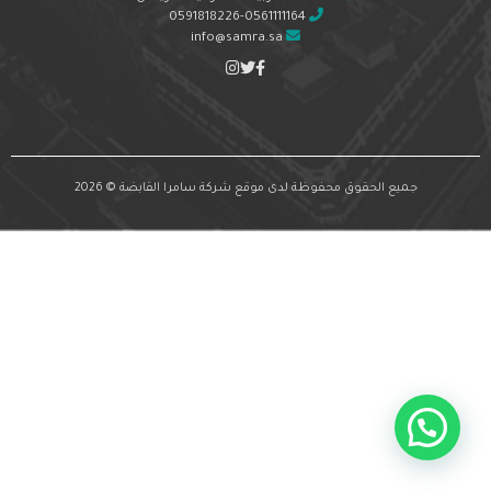
0591818226-0561111164
info@samra.sa
جميع الحقوق محفوظة لدى موقع شركة سامرا القابضة © 2026