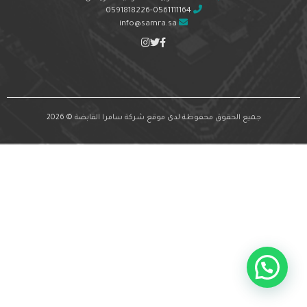
0591818226-0561111164
info@samra.sa
جميع الحقوق محفوظة لدى موقع شركة سامرا القابضة © 2026