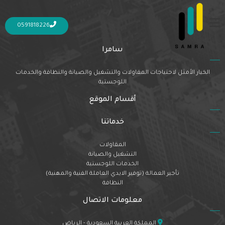
Nothing Found
It seems we can’t find what you’re looking for. Perhaps searching can help.
0591818226
سامرا
الخيار الأمثل لاحتياجات المقاولات والتشغيل والصيانة والنظافة والخدمات
اللوجستية
أقسام الموقع
خدماتنا
المقاولات
التشغيل والصيانة
الخدمات اللوجستية
تأجير العمالة (توفير الايدي العاملة الفنية والمهنية)
النظافة
معلومات الاتصال
المملكة العربية السعودية - الرياض