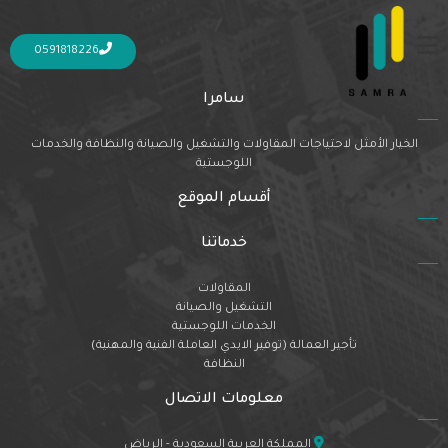
Nothing Found
It seems we can’t find what you’re looking for. Perhaps searching can help.
0591818226
سامرا
الخيار الأمثل لاحتياجات المقاولات والتشغيل والصيانة والنظافة والخدمات
اللوجستية
أقسام الموقع
خدماتنا
المقاولات
التشغيل والصيانة
الخدمات اللوجستية
تأجير العمالة (توفير الايدي العاملة الفنية والمهنية)
النظافة
معلومات الاتصال
المملكة العربية السعودية - الرياض