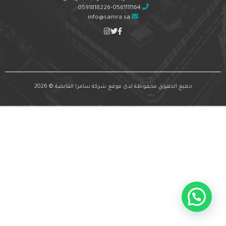
0591818226-0561111164
info@samra.sa
جميع الحقوق محفوظة لدى موقع شركة سامرا القابضة © 2026