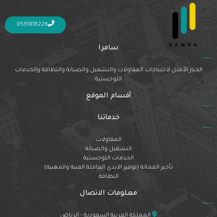
Nothing Found
It seems we can’t find what you’re looking for. Perhaps searching can help.
0591818226
سامرا
الخيار الأمثل لاحتياجات المقاولات والتشغيل والصيانة والنظافة والخدمات
اللوجستية
أقسام الموقع
خدماتنا
المقاولات
التشغيل والصيانة
الخدمات اللوجستية
تأجير العمالة (توفير الايدي العاملة الفنية والمهنية)
النظافة
معلومات الاتصال
المملكة العربية السعودية - الرياض