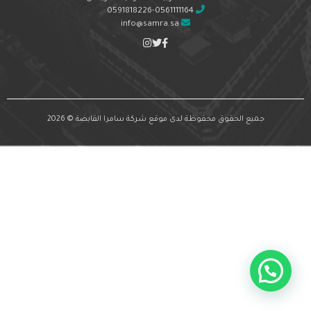
0591818226-0561111164
info@samra.sa
جميع الحقوق محفوظة لدى موقع شركة سامرا القابضة © 2026