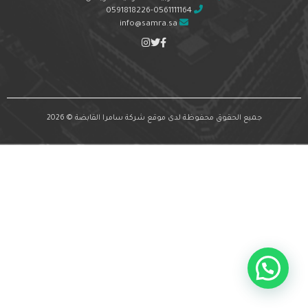
0591818226-0561111164
info@samra.sa
جميع الحقوق محفوظة لدى موقع شركة سامرا القابضة © 2026