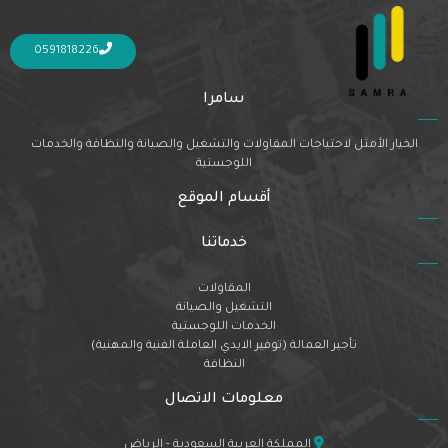
Nothing Found
It seems we can’t find what you’re looking for. Perhaps searching can help.
0591818226
سامرا
الخيار الأمثل لاحتياجات المقاولات والتشغيل والصيانة والنظافة والخدمات
اللوجستية
أقسام الموقع
خدماتنا
المقاولات
التشغيل والصيانة
الخدمات اللوجستية
تأجير العمالة (توفير الايدي العاملة الفنية والمهنية)
النظافة
معلومات الاتصال
المملكة العربية السعودية - الرياض