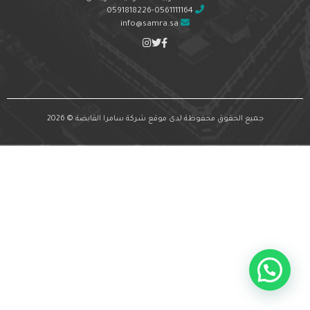
0591818226-0561111164
info@samra.sa
جميع الحقوق محفوظة لدى موقع شركة سامرا القابضة © 2026