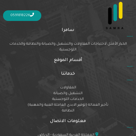
Nothing Found
It seems we can’t find what you’re looking for. Perhaps searching can help.
0591818226
سامرا
الخيار الأمثل لاحتياجات المقاولات والتشغيل والصيانة والنظافة والخدمات
اللوجستية
أقسام الموقع
خدماتنا
المقاولات
التشغيل والصيانة
الخدمات اللوجستية
تأجير العمالة (توفير الايدي العاملة الفنية والمهنية)
النظافة
معلومات الاتصال
المملكة العربية السعودية - الرياض