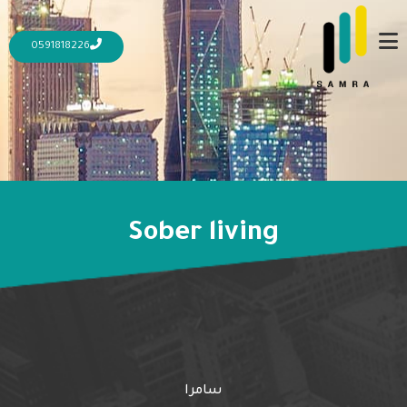
0591818226
Sober living
24 أغسطس، 2023
9 يناير، 2025
Alcohol Skin Damage: The Effects of
Alcohol on Your Skin
المزيد
سامرا