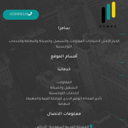
Nothing Found
It seems we can’t find what you’re looking for. Perhaps searching can help.
0591818226
سامرا
الخيار الأمثل لاحتياجات المقاولات والتشغيل والصيانة والنظافة والخدمات
اللوجستية
أقسام الموقع
خدماتنا
المقاولات
التشغيل والصيانة
الخدمات اللوجستية
تأجير العمالة (توفير الايدي العاملة الفنية والمهنية)
النظافة
معلومات الاتصال
المملكة العربية السعودية - الرياض