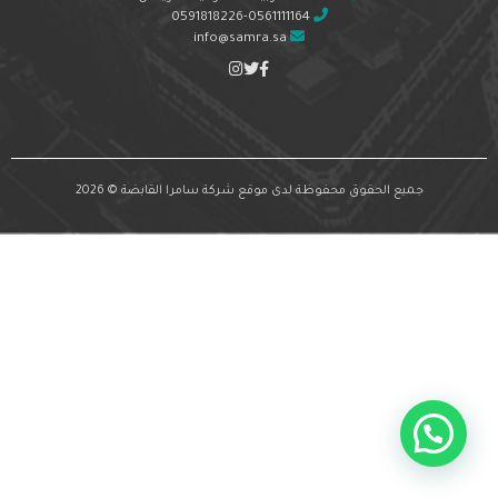
0591818226-0561111164
info@samra.sa
جميع الحقوق محفوظة لدى موقع شركة سامرا القابضة © 2026