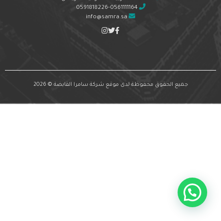
0591818226-0561111164
info@samra.sa
جميع الحقوق محفوظة لدى موقع شركة سامرا القابضة © 2026