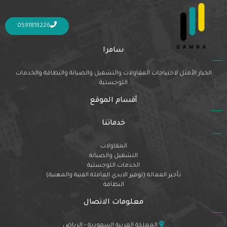
Nothing Found
It seems we can’t find what you’re looking for. Perhaps searching can help.
0591818226
سامرا
الخيار الأمثل لاحتياجات المقاولات والتشغيل والصيانة والنظافة والخدمات
اللوجستية
أقسام الموقع
خدماتنا
المقاولات
التشغيل والصيانة
الخدمات اللوجستية
تأجير العمالة (توفير الايدي العاملة الفنية والمهنية)
النظافة
معلومات الاتصال
المملكة العربية السعودية - الرياض