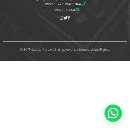
0591818226-0561111164
info@samra.sa
جميع الحقوق محفوظة لدى موقع شركة سامرا القابضة © 2026