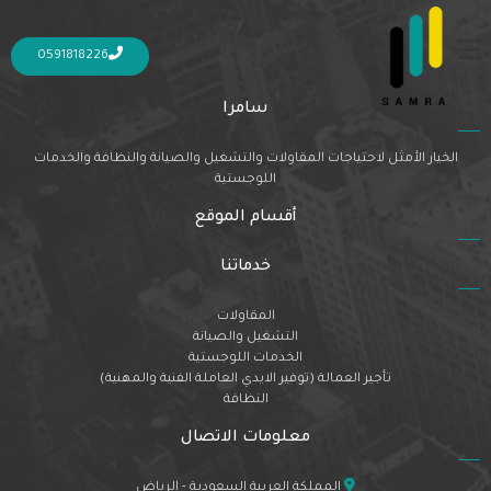
Nothing Found
It seems we can’t find what you’re looking for. Perhaps searching can help.
0591818226
سامرا
الخيار الأمثل لاحتياجات المقاولات والتشغيل والصيانة والنظافة والخدمات
اللوجستية
أقسام الموقع
خدماتنا
المقاولات
التشغيل والصيانة
الخدمات اللوجستية
تأجير العمالة (توفير الايدي العاملة الفنية والمهنية)
النظافة
معلومات الاتصال
المملكة العربية السعودية - الرياض