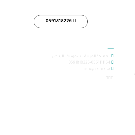
0591818226
معلومات الاتصال
المملكة العربية السعودية - الرياض
0591818226-0561111164
info@samra.sa