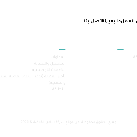
 العمل
ما يميزنا
اتصل بنا
أقسام الموقع
خدماتنا
فة
المقاولات
التشغيل والصيانة
الخدمات اللوجستية
تأجير العمالة (توفير الايدي العاملة الفنية
والمهنية)
النظافة
جميع الحقوق محفوظة لدى موقع شركة سامرا القابضة © 2026