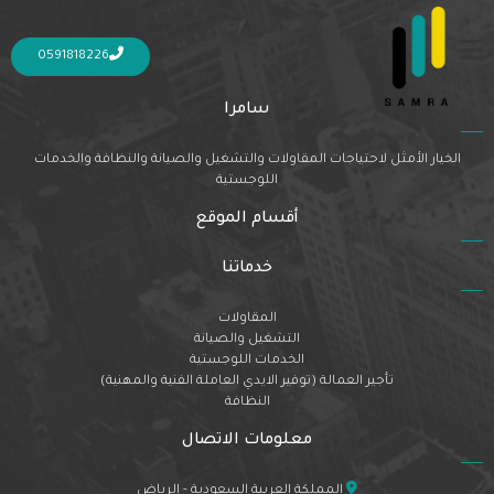
Nothing Found
It seems we can’t find what you’re looking for. Perhaps searching can help.
0591818226
سامرا
الخيار الأمثل لاحتياجات المقاولات والتشغيل والصيانة والنظافة والخدمات
اللوجستية
أقسام الموقع
خدماتنا
المقاولات
التشغيل والصيانة
الخدمات اللوجستية
تأجير العمالة (توفير الايدي العاملة الفنية والمهنية)
النظافة
معلومات الاتصال
المملكة العربية السعودية - الرياض