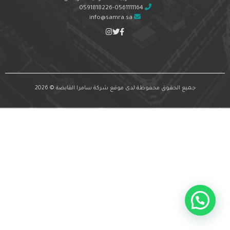
0591818226-0561111164
info@samra.sa
جميع الحقوق محفوظة لدى موقع شركة سامرا القابضة © 2026