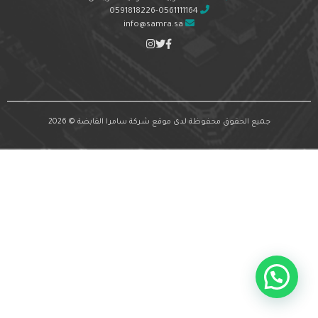
0591818226-0561111164
info@samra.sa
جميع الحقوق محفوظة لدى موقع شركة سامرا القابضة © 2026