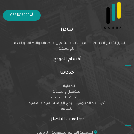
Nothing Found
It seems we can’t find what you’re looking for. Perhaps searching can help.
0591818226
سامرا
الخيار الأمثل لاحتياجات المقاولات والتشغيل والصيانة والنظافة والخدمات
اللوجستية
أقسام الموقع
خدماتنا
المقاولات
التشغيل والصيانة
الخدمات اللوجستية
تأجير العمالة (توفير الايدي العاملة الفنية والمهنية)
النظافة
معلومات الاتصال
المملكة العربية السعودية - الرياض