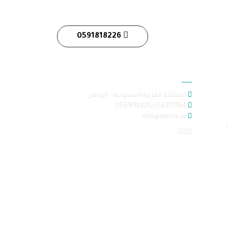
0591818226
معلومات الاتصال
المملكة العربية السعودية - الرياض
0591818226-0561111164
info@samra.sa