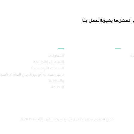
 العمل
ما يميزنا
اتصل بنا
أقسام الموقع
خدماتنا
فة
المقاولات
التشغيل والصيانة
الخدمات اللوجستية
تأجير العمالة (توفير الايدي العاملة الفنية
والمهنية)
النظافة
جميع الحقوق محفوظة لدى موقع شركة سامرا القابضة © 2026