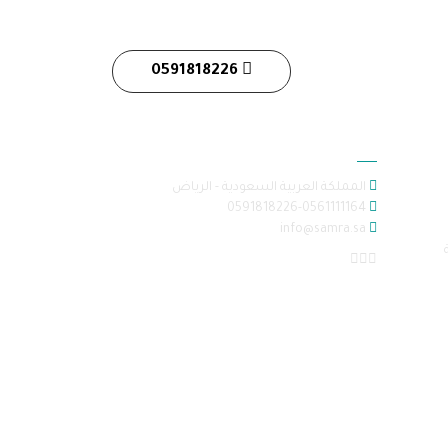
0591818226
معلومات الاتصال
المملكة العربية السعودية - الرياض
0591818226-0561111164
info@samra.sa