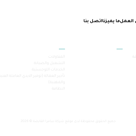
 العمل
ما يميزنا
اتصل بنا
أقسام الموقع
خدماتنا
فة
المقاولات
التشغيل والصيانة
الخدمات اللوجستية
تأجير العمالة (توفير الايدي العاملة الفنية
والمهنية)
النظافة
جميع الحقوق محفوظة لدى موقع شركة سامرا القابضة © 2026