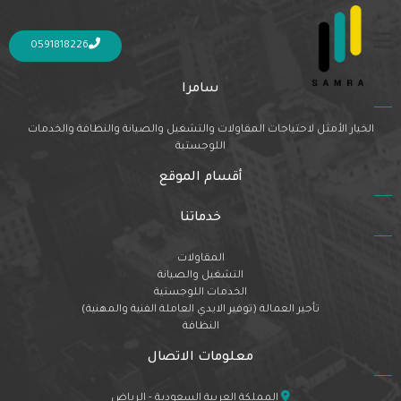
Nothing Found
It seems we can’t find what you’re looking for. Perhaps searching can help.
0591818226
سامرا
الخيار الأمثل لاحتياجات المقاولات والتشغيل والصيانة والنظافة والخدمات
اللوجستية
أقسام الموقع
خدماتنا
المقاولات
التشغيل والصيانة
الخدمات اللوجستية
تأجير العمالة (توفير الايدي العاملة الفنية والمهنية)
النظافة
معلومات الاتصال
المملكة العربية السعودية - الرياض