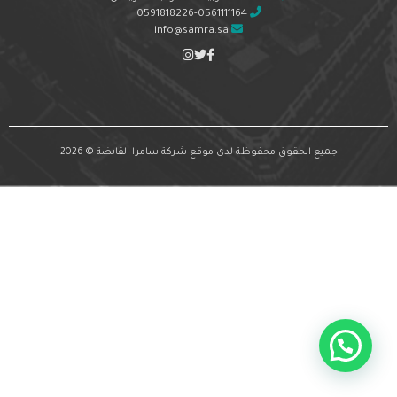
0591818226-0561111164
info@samra.sa
جميع الحقوق محفوظة لدى موقع شركة سامرا القابضة © 2026