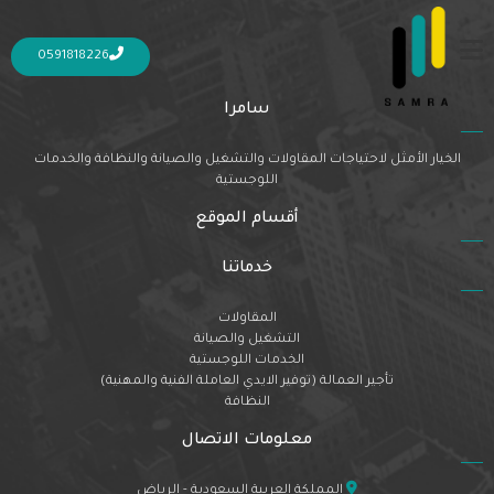
Nothing Found
It seems we can’t find what you’re looking for. Perhaps searching can help.
0591818226
سامرا
الخيار الأمثل لاحتياجات المقاولات والتشغيل والصيانة والنظافة والخدمات
اللوجستية
أقسام الموقع
خدماتنا
المقاولات
التشغيل والصيانة
الخدمات اللوجستية
تأجير العمالة (توفير الايدي العاملة الفنية والمهنية)
النظافة
معلومات الاتصال
المملكة العربية السعودية - الرياض