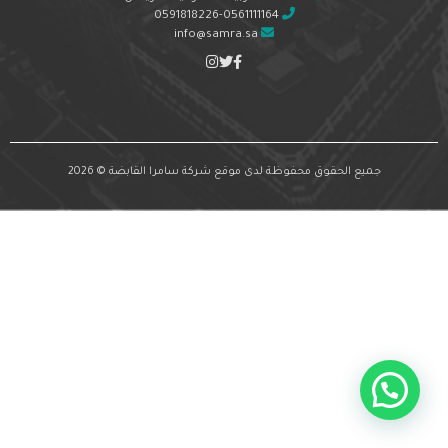
0591818226-0561111164
info@samra.sa
جميع الحقوق محفوظة لدى موقع شركة سامرا القابضة © 2026