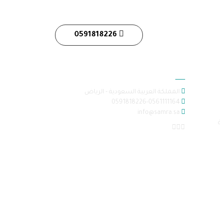
0591818226
معلومات الاتصال
المملكة العربية السعودية - الرياض
0591818226-0561111164
info@samra.sa