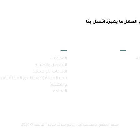
 العمل
ما يميزنا
اتصل بنا
أقسام الموقع
خدماتنا
فة
المقاولات
التشغيل والصيانة
الخدمات اللوجستية
تأجير العمالة (توفير الايدي العاملة الفنية
والمهنية)
النظافة
جميع الحقوق محفوظة لدى موقع شركة سامرا القابضة © 2026