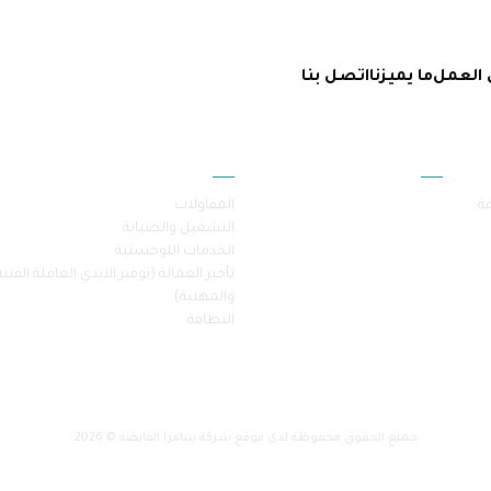
 العمل
ما يميزنا
اتصل بنا
أقسام الموقع
خدماتنا
فة
المقاولات
التشغيل والصيانة
الخدمات اللوجستية
تأجير العمالة (توفير الايدي العاملة الفنية
والمهنية)
النظافة
جميع الحقوق محفوظة لدى موقع شركة سامرا القابضة © 2026