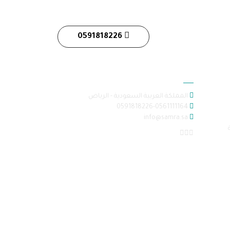
0591818226
معلومات الاتصال
المملكة العربية السعودية - الرياض
0591818226-0561111164
info@samra.sa