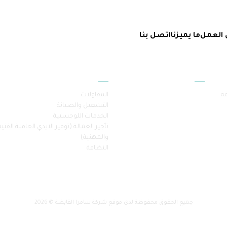
 العمل
ما يميزنا
اتصل بنا
أقسام الموقع
خدماتنا
فة
المقاولات
التشغيل والصيانة
الخدمات اللوجستية
تأجير العمالة (توفير الايدي العاملة الفنية
والمهنية)
النظافة
جميع الحقوق محفوظة لدى موقع شركة سامرا القابضة © 2026