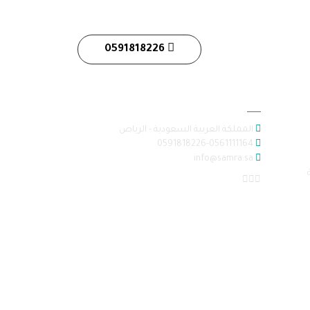
0591818226
معلومات الاتصال
المملكة العربية السعودية - الرياض
0591818226-0561111164
info@samra.sa