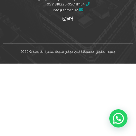
0591818226-0561111164
info@samra.sa
جميع الحقوق محفوظة لدى موقع شركة سامرا القابضة © 2026