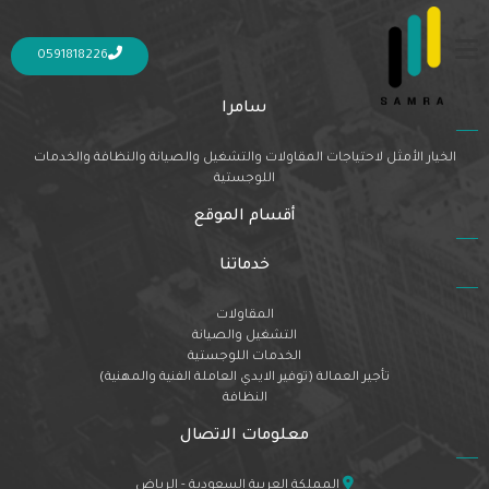
Nothing Found
It seems we can’t find what you’re looking for. Perhaps searching can help.
0591818226
سامرا
الخيار الأمثل لاحتياجات المقاولات والتشغيل والصيانة والنظافة والخدمات
اللوجستية
أقسام الموقع
خدماتنا
المقاولات
التشغيل والصيانة
الخدمات اللوجستية
تأجير العمالة (توفير الايدي العاملة الفنية والمهنية)
النظافة
معلومات الاتصال
المملكة العربية السعودية - الرياض