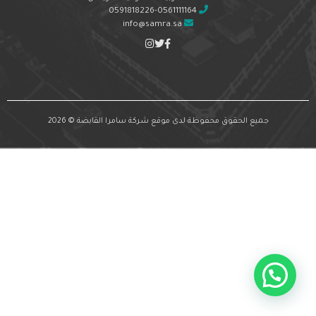
0591818226-0561111164
info@samra.sa
جميع الحقوق محفوظة لدى موقع شركة سامرا القابضة © 2026