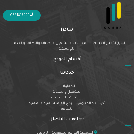
Nothing Found
It seems we can’t find what you’re looking for. Perhaps searching can help.
0591818226
سامرا
الخيار الأمثل لاحتياجات المقاولات والتشغيل والصيانة والنظافة والخدمات
اللوجستية
أقسام الموقع
خدماتنا
المقاولات
التشغيل والصيانة
الخدمات اللوجستية
تأجير العمالة (توفير الايدي العاملة الفنية والمهنية)
النظافة
معلومات الاتصال
المملكة العربية السعودية - الرياض