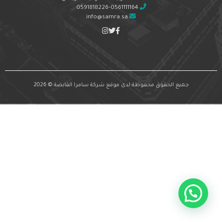
0591818226-0561111164
info@samra.sa
جميع الحقوق محفوظة لدى موقع شركة سامرا القابضة © 2026