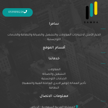
Nothing Found
It seems we can’t find what you’re looking for. Perhaps searching can help.
0591818226
سامرا
الخيار الأمثل لاحتياجات المقاولات والتشغيل والصيانة والنظافة والخدمات
اللوجستية
أقسام الموقع
خدماتنا
المقاولات
التشغيل والصيانة
الخدمات اللوجستية
تأجير العمالة (توفير الايدي العاملة الفنية والمهنية)
النظافة
معلومات الاتصال
المملكة العربية السعودية - الرياض