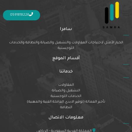
Nothing Found
It seems we can’t find what you’re looking for. Perhaps searching can help.
0591818226
سامرا
الخيار الأمثل لاحتياجات المقاولات والتشغيل والصيانة والنظافة والخدمات
اللوجستية
أقسام الموقع
خدماتنا
المقاولات
التشغيل والصيانة
الخدمات اللوجستية
تأجير العمالة (توفير الايدي العاملة الفنية والمهنية)
النظافة
معلومات الاتصال
المملكة العربية السعودية - الرياض