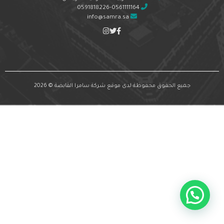
0591818226-0561111164
info@samra.sa
جميع الحقوق محفوظة لدى موقع شركة سامرا القابضة © 2026