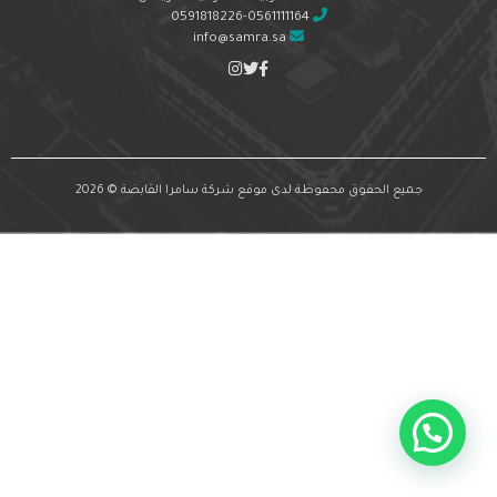
0591818226-0561111164
info@samra.sa
جميع الحقوق محفوظة لدى موقع شركة سامرا القابضة © 2026