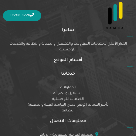
Nothing Found
It seems we can’t find what you’re looking for. Perhaps searching can help.
0591818226
سامرا
الخيار الأمثل لاحتياجات المقاولات والتشغيل والصيانة والنظافة والخدمات
اللوجستية
أقسام الموقع
خدماتنا
المقاولات
التشغيل والصيانة
الخدمات اللوجستية
تأجير العمالة (توفير الايدي العاملة الفنية والمهنية)
النظافة
معلومات الاتصال
المملكة العربية السعودية - الرياض