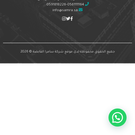
0591818226-0561111164
info@samra.sa
جميع الحقوق محفوظة لدى موقع شركة سامرا القابضة © 2026