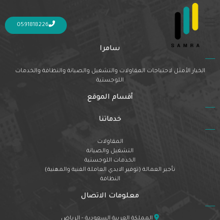
Nothing Found
It seems we can’t find what you’re looking for. Perhaps searching can help.
0591818226
سامرا
الخيار الأمثل لاحتياجات المقاولات والتشغيل والصيانة والنظافة والخدمات
اللوجستية
أقسام الموقع
خدماتنا
المقاولات
التشغيل والصيانة
الخدمات اللوجستية
تأجير العمالة (توفير الايدي العاملة الفنية والمهنية)
النظافة
معلومات الاتصال
المملكة العربية السعودية - الرياض