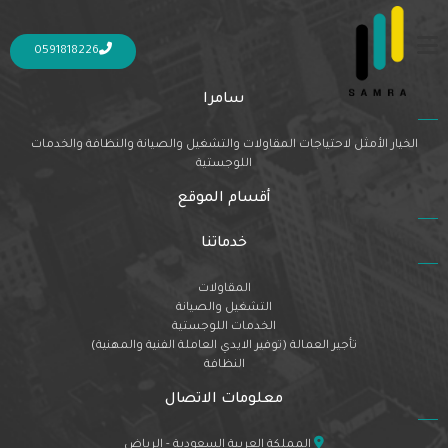
Nothing Found
It seems we can’t find what you’re looking for. Perhaps searching can help.
0591818226
سامرا
الخيار الأمثل لاحتياجات المقاولات والتشغيل والصيانة والنظافة والخدمات
اللوجستية
أقسام الموقع
خدماتنا
المقاولات
التشغيل والصيانة
الخدمات اللوجستية
تأجير العمالة (توفير الايدي العاملة الفنية والمهنية)
النظافة
معلومات الاتصال
المملكة العربية السعودية - الرياض