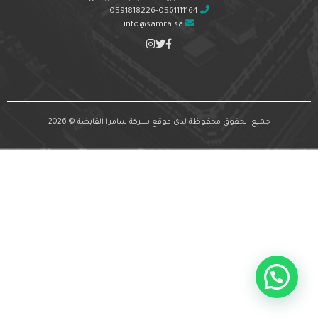
0591818226-0561111164
info@samra.sa
جميع الحقوق محفوظة لدى موقع شركة سامرا القابضة © 2026