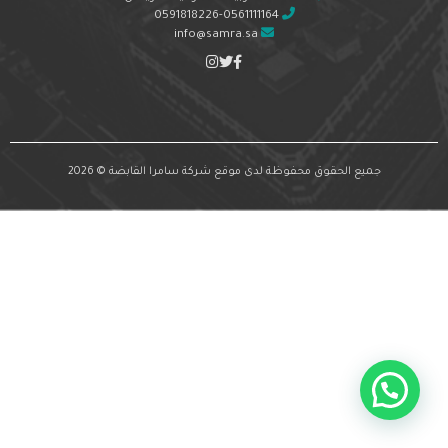
0591818226-0561111164
info@samra.sa
جميع الحقوق محفوظة لدى موقع شركة سامرا القابضة © 2026