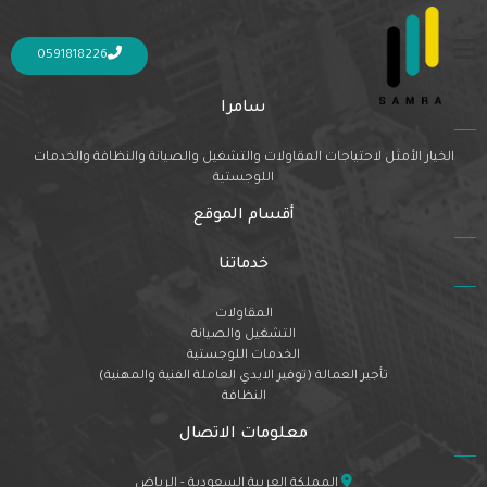
Nothing Found
It seems we can’t find what you’re looking for. Perhaps searching can help.
0591818226
سامرا
الخيار الأمثل لاحتياجات المقاولات والتشغيل والصيانة والنظافة والخدمات
اللوجستية
أقسام الموقع
خدماتنا
المقاولات
التشغيل والصيانة
الخدمات اللوجستية
تأجير العمالة (توفير الايدي العاملة الفنية والمهنية)
النظافة
معلومات الاتصال
المملكة العربية السعودية - الرياض