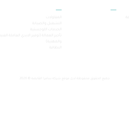
أقسام الموقع
خدماتنا
فة
المقاولات
التشغيل والصيانة
الخدمات اللوجستية
تأجير العمالة (توفير الايدي العاملة الفنية
والمهنية)
النظافة
جميع الحقوق محفوظة لدى موقع شركة سامرا القابضة © 2026