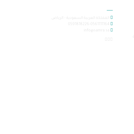
معلومات الاتصال
المملكة العربية السعودية - الرياض
0591818226-0561111164
info@samra.sa