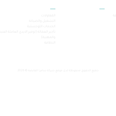
أقسام الموقع
خدماتنا
فة
المقاولات
التشغيل والصيانة
الخدمات اللوجستية
تأجير العمالة (توفير الايدي العاملة الفنية
والمهنية)
النظافة
جميع الحقوق محفوظة لدى موقع شركة سامرا القابضة © 2026