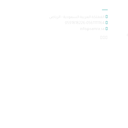
معلومات الاتصال
المملكة العربية السعودية - الرياض
0591818226-0561111164
info@samra.sa