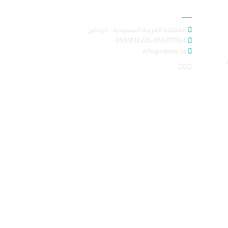
معلومات الاتصال
المملكة العربية السعودية - الرياض
0591818226-0561111164
info@samra.sa