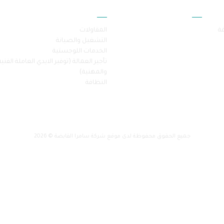
أقسام الموقع
خدماتنا
فة
المقاولات
التشغيل والصيانة
الخدمات اللوجستية
تأجير العمالة (توفير الايدي العاملة الفنية
والمهنية)
النظافة
جميع الحقوق محفوظة لدى موقع شركة سامرا القابضة © 2026